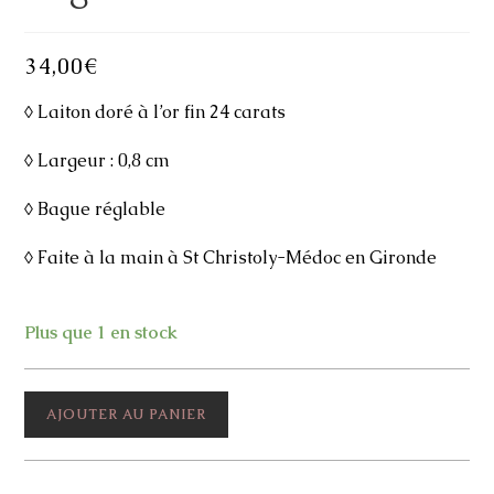
34,00
€
◊ Laiton doré à l’or fin 24 carats
◊ Largeur : 0,8 cm
◊ Bague réglable
◊ Faite à la main à St Christoly-Médoc en Gironde
Plus que 1 en stock
quantité
AJOUTER AU PANIER
de
Bague
Martina