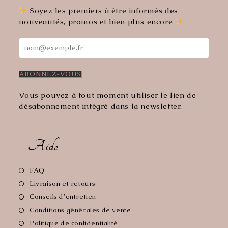
onglet
onglet
Soyez les premiers à être informés des
nouveautés, promos et bien plus encore
Vous pouvez à tout moment utiliser le lien de
désabonnement intégré dans la newsletter.
Aide
S’ouvre
FAQ
dans
S’ouvre
Livraison et retours
un
dans
S’ouvre
Conseils d'entretien
nouvel
un
dans
S’ouvre
Conditions générales de vente
onglet
nouvel
un
dans
S’ouvre
Politique de confidentialité
onglet
nouvel