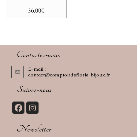
36,00
€
Contactez-nous
E-mail :
contact@comptoirdeflorie-bijoux.fr
S’ouvre
dans
votre
Suivez-nous
application
S’ouvre
S’ouvre
dans
dans
Newsletter
un
un
nouvel
nouvel