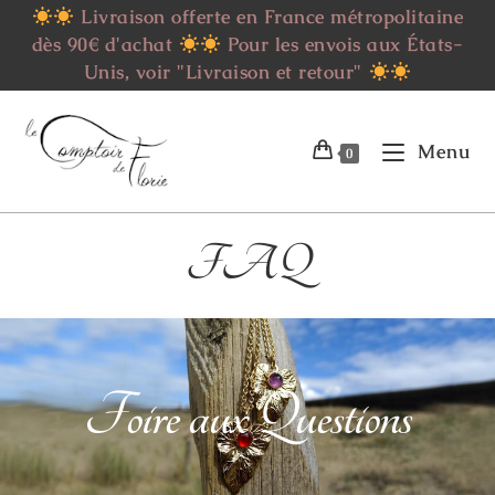
Livraison offerte en France métropolitaine
dès 90€ d'achat
Pour les envois aux États-
Unis, voir "Livraison et retour"
Menu
0
FAQ
Foire aux Questions