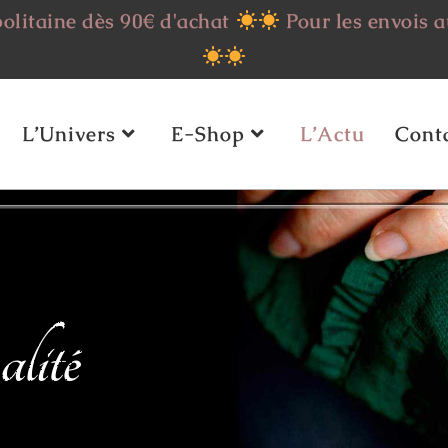
politaine dès 90€ d'achat
Pour les envois a
L’Univers
E-Shop
L’Actu
Cont
lité