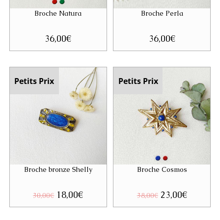
Broche Natura
Broche Perla
36,00
€
36,00
€
Petits Prix
Petits Prix
Broche bronze Shelly
Broche Cosmos
Le
18,00
€
Le
Le
23,00
€
Le
30,00
€
38,00
€
prix
prix
prix
prix
initial
actuel
initial
actuel
était :
est :
était :
est :