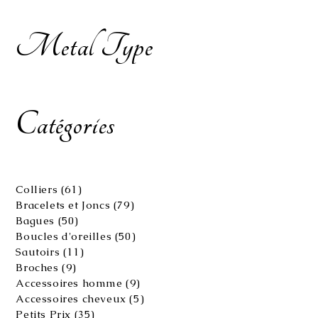
Metal Type
Catégories
61
Colliers
61
produits
79
Bracelets et Joncs
79
produits
50
Bagues
50
produits
50
Boucles d'oreilles
50
produits
11
Sautoirs
11
produits
9
Broches
9
produits
9
Accessoires homme
9
produits
5
Accessoires cheveux
5
produits
35
Petits Prix
35