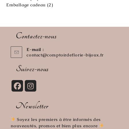
produits
2
Emballage cadeau
2
produits
Contactez-nous
E-mail :
contact@comptoirdeflorie-bijoux.fr
S’ouvre
dans
votre
Suivez-nous
application
S’ouvre
S’ouvre
dans
dans
Newsletter
un
un
nouvel
nouvel
onglet
onglet
Soyez les premiers à être informés des
nouveautés, promos et bien plus encore