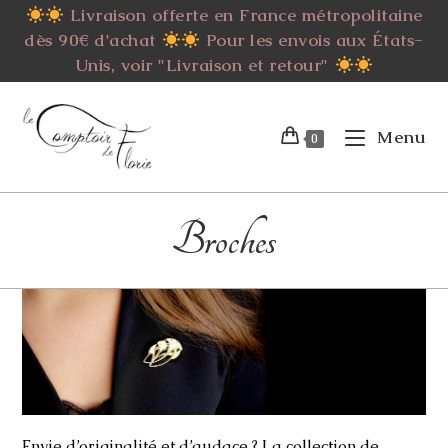
Skip
Livraison offerte en France métropolitaine
to
dès 90€ d'achat
Pour les envois aux États-
content
Unis, voir "Livraison et retour"
Menu
0
Broches
Envie d’originalité et d’audace ? La collection de