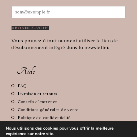
Vous pouvez à tout moment utiliser le lien de
désabonnement intégré dans la newsletter.
Aide
S’ouvre
FAQ
dans
S’ouvre
Livraison et retours
un
dans
S’ouvre
Conseils d'entretien
nouvel
un
dans
S’ouvre
Conditions générales de vente
onglet
nouvel
un
dans
S’ouvre
Politique de confidentialité
onglet
nouvel
un
dans
S’ouvre
Mentions Légales
onglet
nouvel
Nous utilisons des cookies pour vous offrir la meilleure
un
dans
expérience sur notre site.
onglet
nouvel