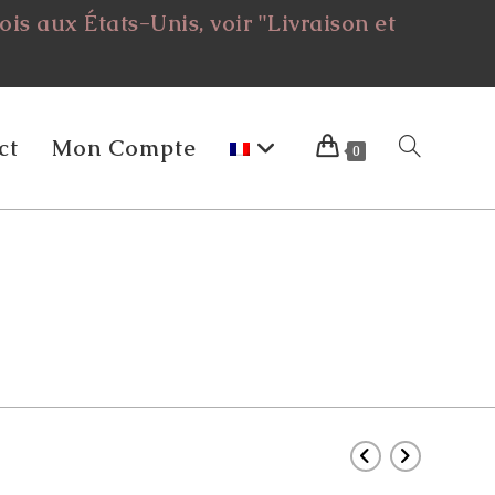
is aux États-Unis, voir "Livraison et
ct
Mon Compte
Toggle
0
Website
Search