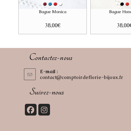
Bague Monica
Bague Hon
38,00
€
38,00
Contactez-nous
E-mail :
contact@comptoirdeflorie-bijoux.fr
S’o
dan
vot
Suivez-nous
app
S’ouvre
S’ouvre
dans
dans
un
un