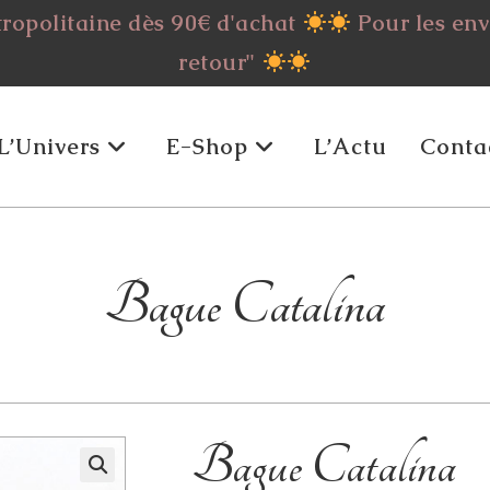
tropolitaine dès 90€ d'achat
Pour les envo
retour"
L’Univers
E-Shop
L’Actu
Conta
Bague Catalina
Bague Catalina