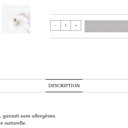
quantité
-
+
AJOUTER AU PANI
de
Bague
Catalina
DESCRIPTION
, garanti sans allergènes.
re naturelle.