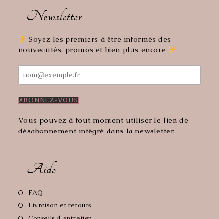
dans
dans
Newsletter
un
un
nouvel
nouvel
onglet
onglet
Soyez les premiers à être informés des
nouveautés, promos et bien plus encore
Vous pouvez à tout moment utiliser le lien de
désabonnement intégré dans la newsletter.
Aide
S’ouvre
FAQ
dans
S’ouvre
Livraison et retours
un
dans
S’ouvre
Conseils d'entretien