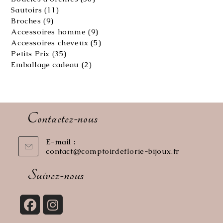
produits
11
Sautoirs
11
produits
9
Broches
9
produits
9
Accessoires homme
9
produits
5
Accessoires cheveux
5
produits
35
Petits Prix
35
produits
2
Emballage cadeau
2
produits
Contactez-nous
E-mail :
contact@comptoirdeflorie-bijoux.fr
S’ouvre
dans
votre
Suivez-nous
application
S’ouvre
S’ouvre