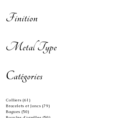
Finition
Metal Type
Catégories
61
Colliers
61
produits
79
Bracelets et Joncs
79
produits
50
Bagues
50
produits
50
Boucles d'oreilles
50