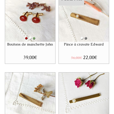
Boutons de manchette John
Pince à cravate Edward
39,00
€
Le
22,00
€
Le
36,00
€
prix
prix
initial
actuel
était :
est :
36,00€.
22,00€.