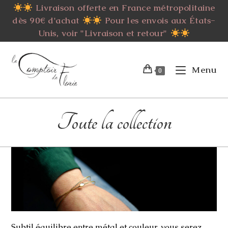
Skip
Livraison offerte en France métropolitaine
to
dès 90€ d'achat
Pour les envois aux États-
content
Unis, voir "Livraison et retour"
Menu
0
Toute la collection
Subtil équilibre entre métal et couleur, vous serez