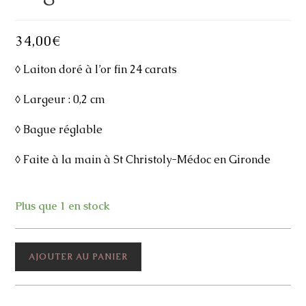
34,00
€
◊ Laiton doré à l’or fin 24 carats
◊ Largeur : 0,2 cm
◊ Bague réglable
◊ Faite à la main à St Christoly-Médoc en Gironde
Plus que 1 en stock
quantité
AJOUTER AU PANIER
de
Bague
Una