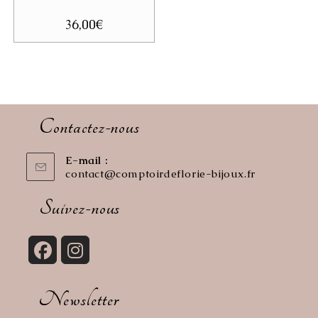
36,00
€
Contactez-nous
E-mail :
contact@comptoirdeflorie-bijoux.fr
S’ouvre
dans
votre
Suivez-nous
application
S’ouvre
S’ouvre
dans
dans
Newsletter
un
un
nouvel
nouvel