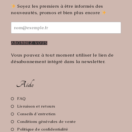
onglet
onglet
Soyez les premiers à être informés des
nouveautés, promos et bien plus encore
Vous pouvez à tout moment utiliser le lien de
désabonnement intégré dans la newsletter.
Aide
S’ouvre
FAQ
dans
S’ouvre
Livraison et retours
un
dans
S’ouvre
Conseils d'entretien
nouvel
un
dans
S’ouvre
Conditions générales de vente
onglet
nouvel
un
dans
S’ouvre
Politique de confidentialité
onglet
nouvel