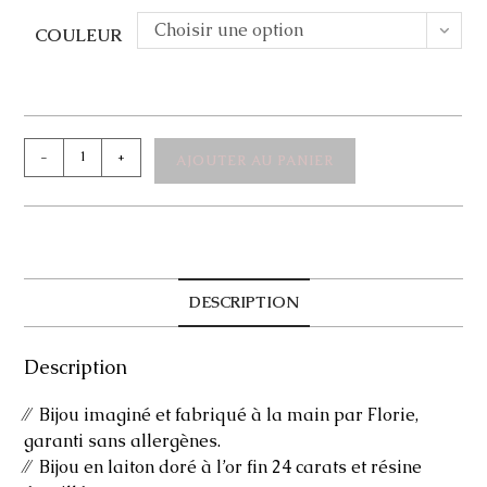
Choisir une option
COULEUR
quantité
-
+
AJOUTER AU PANIER
de
Sautoir
Haily
DESCRIPTION
Description
⁄⁄ Bijou imaginé et fabriqué à la main par Florie,
garanti sans allergènes.
⁄⁄ Bijou en laiton doré à l’or fin 24 carats et résine