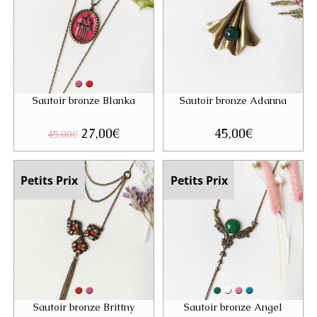
Sautoir bronze Blanka
Sautoir bronze Adanna
Le
27,00
€
Le
45,00
€
45,00
€
prix
prix
initial
actuel
était :
est :
45,00€.
27,00€.
Petits Prix
Petits Prix
Sautoir bronze Brittny
Sautoir bronze Angel