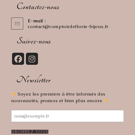
Contactez-nous
E-mail :
contact@comptoirdeflorie-bijoux.fr
S’ouvre
dans
votre
Suivez-nous
application
S’ouvre
S’ouvre
dans
dans
Newsletter
un
un
nouvel
nouvel
onglet
onglet
Soyez les premiers à être informés des
nouveautés, promos et bien plus encore