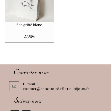
Sac griffé blanc
2,90
€
Contactez-nous
E-mail :
contact@comptoirdeflorie-bijoux.fr
S’ouvre
dans
votre
Suivez-nous
application