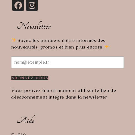
S’ouvre
S’ouvre
dans
dans
Newsletter
un
un
nouvel
nouvel
onglet
onglet
Soyez les premiers à être informés des
nouveautés, promos et bien plus encore
Vous pouvez à tout moment utiliser le lien de
désabonnement intégré dans la newsletter.
Aide
S’ouvre
FAQ