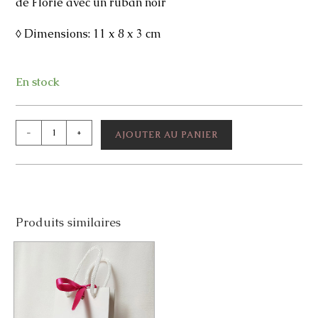
de Florie avec un ruban noir
◊ Dimensions: 11 x 8 x 3 cm
En stock
quantité
-
+
AJOUTER AU PANIER
de
Sac
griffé
doré
Produits similaires