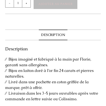
quantité
-
+
AJOUTER AU PANIER
de
Bracelet
Jackie
DESCRIPTION
Description
⁄⁄ Bijou imaginé et fabriqué à la main par Florie,
garanti sans allergènes.
⁄⁄ Bijou en laiton doré à l’or fin 24 carats et pierres
naturelles.
⁄⁄ Livré dans une pochette en coton griffée de la
marque, prêt à offrir.
⁄⁄ Livraison dans les 3-5 jours ouvrables après votre
commande en lettre suivie ou Colissimo.