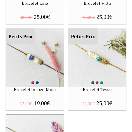
Bracelet Line
Bracelet Vitta
Le
25,00
€
Le
Le
25,00
€
Le
42,00
€
42,00
€
prix
prix
prix
prix
initial
actuel
initial
actuel
était :
est :
était :
est :
42,00€.
25,00€.
42,00€.
25,00€.
Petits Prix
Petits Prix
Bracelet bronze Maia
Bracelet Tessa
Le
19,00
€
Le
Le
25,00
€
Le
32,00
€
42,00
€
prix
prix
prix
prix
initial
actuel
initial
actuel
était :
est :
était :
est :
32,00€.
19,00€.
42,00€.
25,00€.