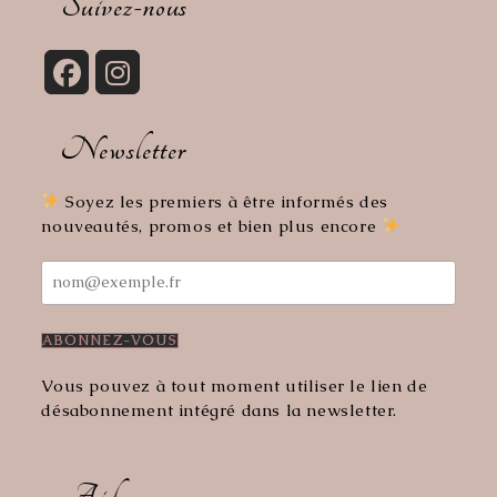
Suivez-nous
application
S’ouvre
S’ouvre
dans
dans
Newsletter
un
un
nouvel
nouvel
onglet
onglet
Soyez les premiers à être informés des
nouveautés, promos et bien plus encore
Vous pouvez à tout moment utiliser le lien de
désabonnement intégré dans la newsletter.
Aide