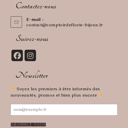
Contactez-nous
E-mail :
contact@comptoirdeflorie-bijoux.fr
S’ouvre
dans
votre
Suivez-nous
application
S’ouvre
S’ouvre
dans
dans
Newsletter
un
un
nouvel
nouvel
onglet
onglet
Soyez les premiers à être informés des
nouveautés, promos et bien plus encore