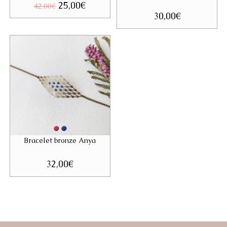
Le
25,00
€
Le
42,00
€
prix
prix
30,00
€
initial
actuel
était :
est :
42,00€.
25,00€.
Bracelet bronze Anya
32,00
€