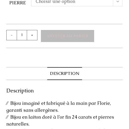
Choisir une option
PIERRE
quantité
-
+
AJOUTER AU PANIER
de
Bracelet
Jonc
Imani
DESCRIPTION
Description
⁄⁄ Bijou imaginé et fabriqué à la main par Florie,
garanti sans allergènes.
⁄⁄ Bijou en laiton doré à l’or fin 24 carats et pierres
naturelles.