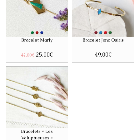
Bracelet Marly
Bracelet Jonc Osiris
Le
25,00
€
Le
49,00
€
42,00
€
prix
prix
initial
actuel
était :
est :
42,00€.
25,00€.
Bracelets « Les
Voluptueuses »