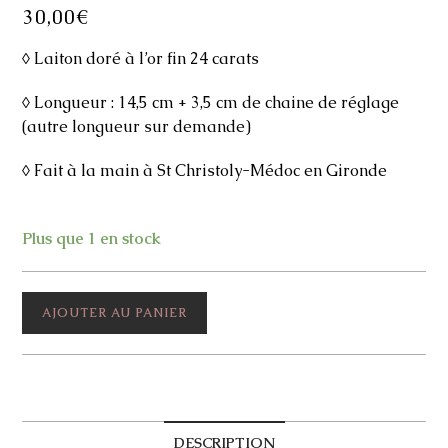
30,00
€
◊ Laiton doré à l’or fin 24 carats
◊ Longueur : 14,5 cm + 3,5 cm de chaine de réglage
(autre longueur sur demande)
◊ Fait à la main à St Christoly-Médoc en Gironde
Plus que 1 en stock
quantité
AJOUTER AU PANIER
de
Bracelet
Axelle
DESCRIPTION