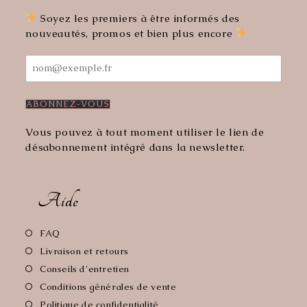
nouvel
nouvel
onglet
onglet
Soyez les premiers à être informés des
nouveautés, promos et bien plus encore
Vous pouvez à tout moment utiliser le lien de
désabonnement intégré dans la newsletter.
Aide
S’ouvre
FAQ
dans
S’ouvre
Livraison et retours
un
dans
S’ouvre
Conseils d'entretien
nouvel
un
dans
S’ouvre
Conditions générales de vente
onglet
nouvel
un
dans
S’ouvre
Politique de confidentialité
onglet