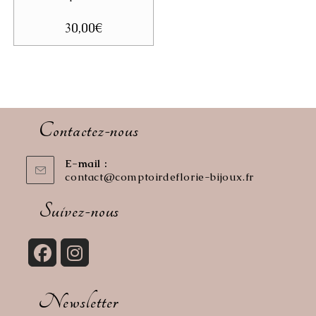
30,00
€
Contactez-nous
E-mail :
contact@comptoirdeflorie-bijoux.fr
S’ouvre
dans
votre
Suivez-nous
application
S’ouvre
S’ouvre
dans
dans
Newsletter
un
un