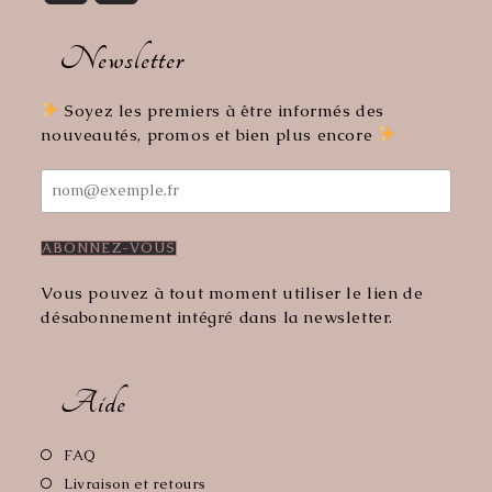
S’ouvre
S’ouvre
dans
dans
Newsletter
un
un
nouvel
nouvel
onglet
onglet
Soyez les premiers à être informés des
nouveautés, promos et bien plus encore
Vous pouvez à tout moment utiliser le lien de
désabonnement intégré dans la newsletter.
Aide
S’ouvre
FAQ
dans
S’ouvre
Livraison et retours