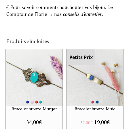
⁄⁄ Pour savoir comment chouchouter vos bijoux Le
Comptoir de Florie → nos
conseils d’entretien
.
Produits similaires
Petits Prix
Bracelet bronze Margot
Bracelet bronze Maia
34,00
€
Le
19,00
€
Le
32,00
€
prix
prix