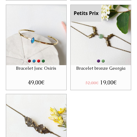
initial
actuel
était :
est :
32,00€.
19,00€.
Petits Prix
Bracelet Jonc Osiris
Bracelet bronze Georgia
49,00
€
Le
19,00
€
Le
32,00
€
prix
prix
initial
actuel
était :
est :
32,00€.
19,00€.