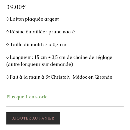
39,00
€
◊ Laiton plaquée argent
◊ Résine émaillée : prune nacré
◊ Taille du motif : 3 x 0,7 cm
◊ Longueur : 15 cm + 3,5 cm de chaine de réglage
(autre longueur sur demande)
◊ Fait à la main à St Christoly-Médoc en Gironde
Plus que 1 en stock
quantité
AJOUTER AU PANIER
de
Bracelet