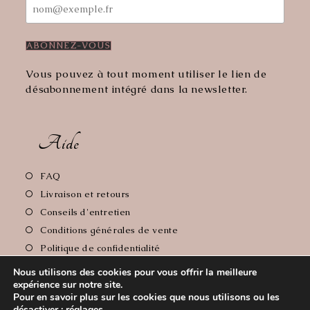
Vous pouvez à tout moment utiliser le lien de
désabonnement intégré dans la newsletter.
Aide
S’ouvre
FAQ
dans
S’ouvre
Livraison et retours
un
dans
S’ouvre
Conseils d'entretien
nouvel
un
dans
S’ouvre
Conditions générales de vente
onglet
nouvel
un
dans
S’ouvre
Politique de confidentialité
onglet
nouvel
un
dans
S’ouvre
Mentions Légales
onglet
nouvel
Nous utilisons des cookies pour vous offrir la meilleure
un
dans
expérience sur notre site.
onglet
nouvel
un
Pour en savoir plus sur les cookies que nous utilisons ou les
onglet
nouvel
désactiver :
réglages
.