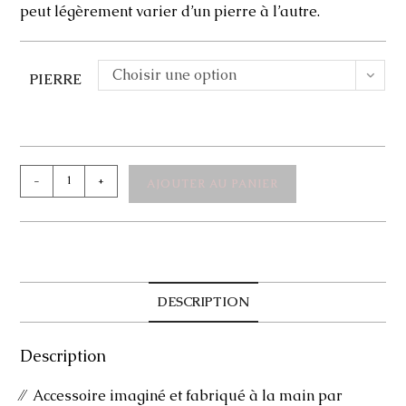
peut légèrement varier d’un pierre à l’autre.
Choisir une option
PIERRE
quantité
-
+
AJOUTER AU PANIER
de
Boutons
de
manchette
John
DESCRIPTION
Description
⁄⁄ Accessoire imaginé et fabriqué à la main par