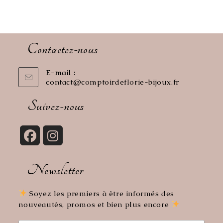
Contactez-nous
E-mail :
contact@comptoirdeflorie-bijoux.fr
S’ouvre
dans
votre
Suivez-nous
application
S’ouvre
S’ouvre
dans
dans
Newsletter
un
un
nouvel
nouvel
onglet
onglet
Soyez les premiers à être informés des
nouveautés, promos et bien plus encore