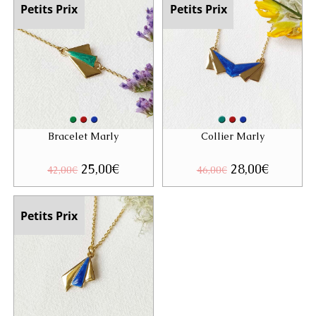
Petits Prix
Petits Prix
Bracelet Marly
Collier Marly
Le
25,00
€
Le
Le
28,00
€
Le
42,00
€
46,00
€
prix
prix
prix
prix
initial
actuel
initial
actuel
était :
est :
était :
est :
42,00€.
25,00€.
46,00€.
28,00€.
Petits Prix