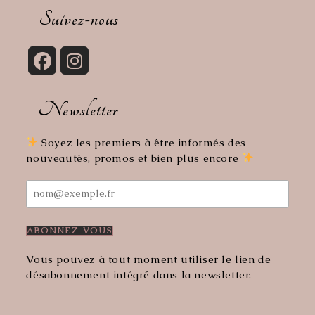
votre
Suivez-nous
application
S’ouvre
S’ouvre
dans
dans
Newsletter
un
un
nouvel
nouvel
onglet
onglet
Soyez les premiers à être informés des
nouveautés, promos et bien plus encore
Vous pouvez à tout moment utiliser le lien de
désabonnement intégré dans la newsletter.