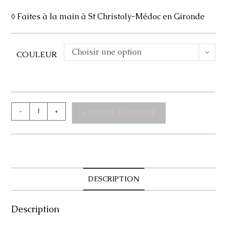
◊ Faites à la main à St Christoly-Médoc en Gironde
Choisir une option
COULEUR
quantité
-
+
AJOUTER AU PANIER
de
Boucles
d'oreilles
argent
Marly
DESCRIPTION
Description