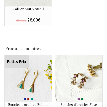
Collier Marly small
Le
28,00
€
Le
46,00
€
prix
prix
initial
actuel
était :
est :
46,00€.
28,00€.
Produits similaires
Petits Prix
Boucles d’oreilles Eulalia
Boucles d’oreilles Faye