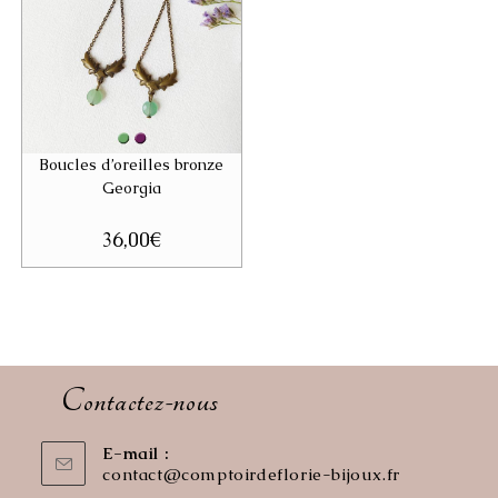
Boucles d’oreilles bronze
Georgia
36,00
€
Contactez-nous
E-mail :
contact@comptoirdeflorie-bijoux.fr
S’ouvre
dans