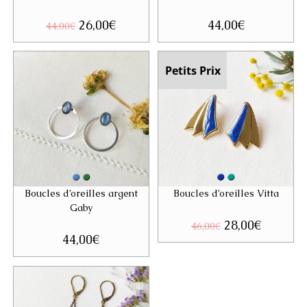
Le
26,00
€
Le
44,00
€
44,00
€
prix
prix
initial
actuel
était :
est :
44,00€.
26,00€.
Petits Prix
Boucles d’oreilles argent
Boucles d’oreilles Vitta
Gaby
Le
28,00
€
Le
46,00
€
prix
prix
44,00
€
initial
actuel
était :
est :
46,00€.
28,00€.