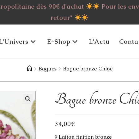
tropolitaine dès 90€ d'achat
Pour les envo
retour"
L’Univers
E-Shop
L’Actu
Conta
>
Bagues
>
Bague bronze Chloé
Bague bronze Chl
34,00
€
◊ Laiton finition bronze