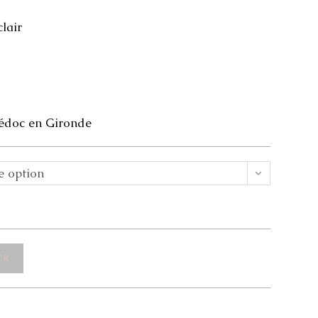
lair
Médoc en Gironde
e option
ER