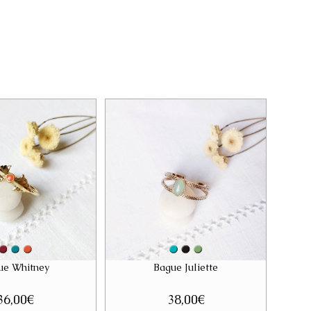
ue Whitney
Bague Juliette
36,00
€
38,00
€