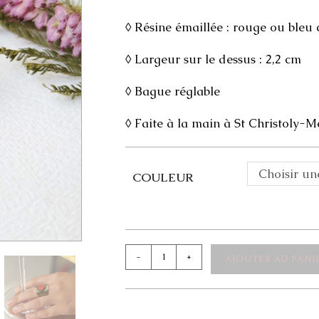
◊ Résine émaillée : rouge ou bleu c
◊ Largeur sur le dessus : 2,2 cm
◊ Bague réglable
◊ Faite à la main à St Christoly-
Choisir un
COULEUR
quantité
-
+
AJOUTER AU PANI
de
Bague
bronze
Chloé