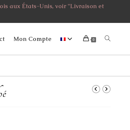
is aux États-Unis, voir "Livraison et
ct
Mon Compte
Toggle
0
Website
oé
Search