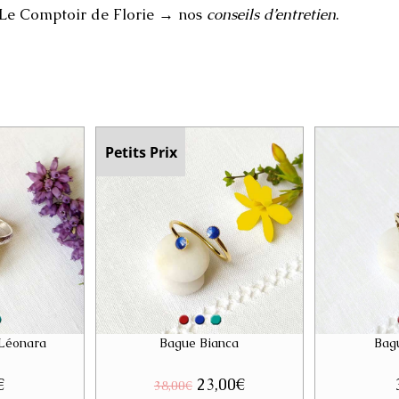
 Le Comptoir de Florie → nos
conseils d’entretien
.
Petits Prix
 Léonara
Bague Bianca
Bag
€
Le
23,00
€
Le
38,00
€
prix
prix