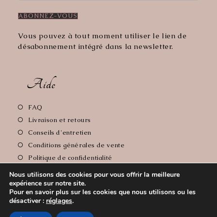
Vous pouvez à tout moment utiliser le lien de
désabonnement intégré dans la newsletter.
Aide
S’ouvre
FAQ
dans
S’ouvre
Livraison et retours
un
dans
S’ouvre
Conseils d'entretien
nouvel
un
dans
S’ouvre
Conditions générales de vente
onglet
nouvel
un
dans
S’ouvre
Politique de confidentialité
onglet
nouvel
un
dans
S’ouvre
Mentions Légales
onglet
nouvel
Nous utilisons des cookies pour vous offrir la meilleure
un
dans
expérience sur notre site.
onglet
nouvel
un
Pour en savoir plus sur les cookies que nous utilisons ou les
onglet
nouvel
désactiver :
réglages
.
Copyright 2026 - Le Comptoir de Florie // Crédit photos:
onglet