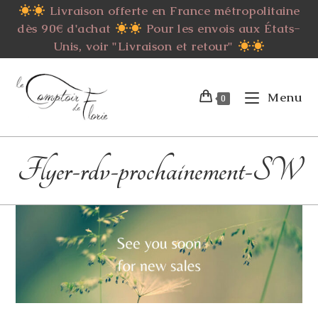
Skip
Livraison offerte en France métropolitaine
to
dès 90€ d'achat
Pour les envois aux États-
content
Unis, voir "Livraison et retour"
Menu
0
Flyer-rdv-prochainement-SW