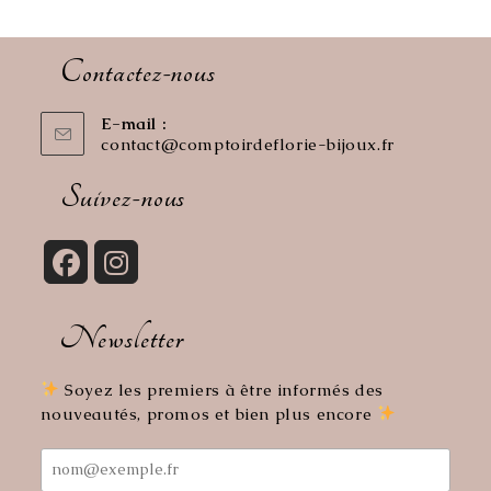
Contactez-nous
E-mail :
contact@comptoirdeflorie-bijoux.fr
S’ouvre
dans
votre
Suivez-nous
application
S’ouvre
S’ouvre
dans
dans
Newsletter
un
un
nouvel
nouvel
onglet
onglet
Soyez les premiers à être informés des
nouveautés, promos et bien plus encore