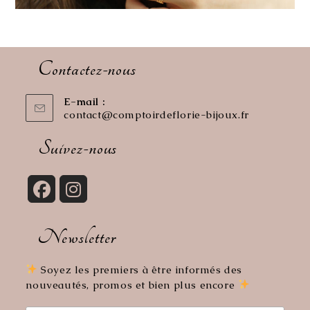
Contactez-nous
E-mail :
contact@comptoirdeflorie-bijoux.fr
S’ouvre
dans
votre
Suivez-nous
application
S’ouvre
S’ouvre
dans
dans
Newsletter
un
un
nouvel
nouvel
onglet
onglet
Soyez les premiers à être informés des
nouveautés, promos et bien plus encore