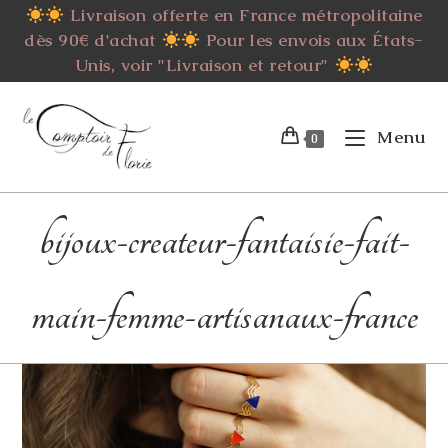
Skip
Livraison offerte en France métropolitaine
to
dès 90€ d'achat
Pour les envois aux États-
content
Unis, voir "Livraison et retour"
Menu
0
bijoux-createur-fantaisie-fait-
main-femme-artisanaux-france