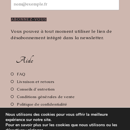
Vous pouvez à tout moment utiliser le lien de
désabonnement intégré dans la newsletter.
Aide
S’ouvre
FAQ
dans
S’ouvre
Livraison et retours
un
dans
S’ouvre
Conseils d'entretien
nouvel
un
dans
S’ouvre
Conditions générales de vente
onglet
nouvel
un
dans
S’ouvre
Politique de confidentialité
onglet
nouvel
un
dans
S’ouvre
Mentions Légales
onglet
nouvel
Nous utilisons des cookies pour vous offrir la meilleure
un
dans
expérience sur notre site.
onglet
nouvel
un
Pour en savoir plus sur les cookies que nous utilisons ou les
onglet
nouvel