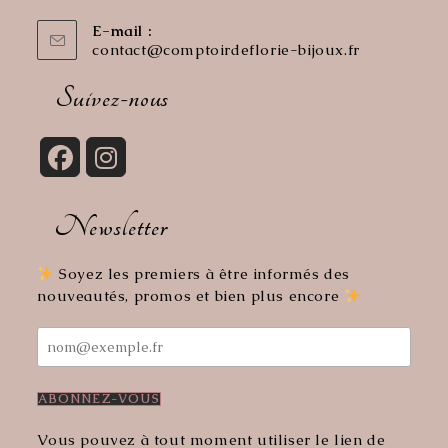
E-mail :
contact@comptoirdeflorie-bijoux.fr
S’ouvre
dans
votre
Suivez-nous
application
S’ouvre
S’ouvre
dans
dans
Newsletter
un
un
nouvel
nouvel
onglet
onglet
Soyez les premiers à être informés des
nouveautés, promos et bien plus encore
Vous pouvez à tout moment utiliser le lien de