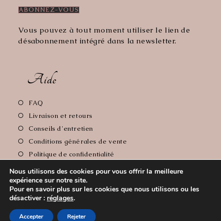
Vous pouvez à tout moment utiliser le lien de
désabonnement intégré dans la newsletter.
Aide
S’ouvre
FAQ
dans
S’ouvre
Livraison et retours
un
dans
S’ouvre
Conseils d'entretien
nouvel
un
dans
S’ouvre
Conditions générales de vente
onglet
nouvel
un
dans
S’ouvre
Politique de confidentialité
onglet
nouvel
un
dans
S’ouvre
Mentions Légales
onglet
nouvel
Nous utilisons des cookies pour vous offrir la meilleure
un
dans
expérience sur notre site.
onglet
nouvel
un
Pour en savoir plus sur les cookies que nous utilisons ou les
onglet
nouvel
désactiver :
réglages
.
Copyright 2026 - Le Comptoir de Florie // Crédit photos:
onglet
Accepter
Rejeter
Cyrille Soulas