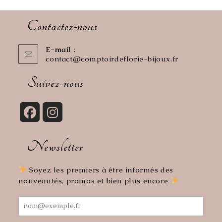
Contactez-nous
E-mail :
contact@comptoirdeflorie-bijoux.fr
S’ouvre
dans
votre
Suivez-nous
application
S’ouvre
S’ouvre
dans
dans
Newsletter
un
un
nouvel
nouvel
onglet
onglet
Soyez les premiers à être informés des
nouveautés, promos et bien plus encore