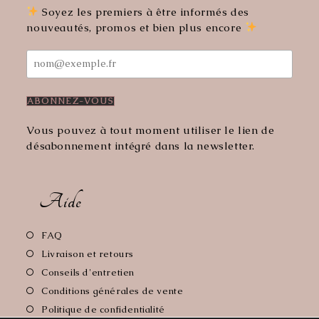
onglet
onglet
Soyez les premiers à être informés des
nouveautés, promos et bien plus encore
Vous pouvez à tout moment utiliser le lien de
désabonnement intégré dans la newsletter.
Aide
S’ouvre
FAQ
dans
S’ouvre
Livraison et retours
un
dans
S’ouvre
Conseils d'entretien
nouvel
un
dans
S’ouvre
Conditions générales de vente
onglet
nouvel
un
dans
S’ouvre
Politique de confidentialité
onglet
nouvel
un