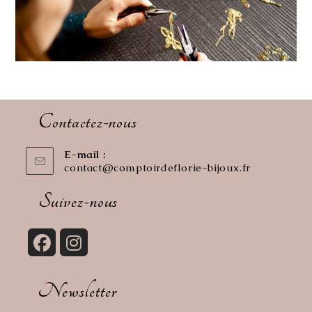
Contactez-nous
E-mail :
contact@comptoirdeflorie-bijoux.fr
S’ouvre
dans
votre
Suivez-nous
application
S’ouvre
S’ouvre
dans
dans
Newsletter
un
un
nouvel
nouvel