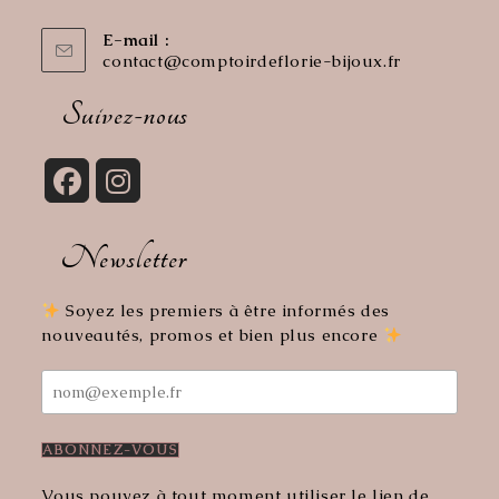
E-mail :
contact@comptoirdeflorie-bijoux.fr
S’ouvre
dans
votre
Suivez-nous
application
S’ouvre
S’ouvre
dans
dans
Newsletter
un
un
nouvel
nouvel
onglet
onglet
Soyez les premiers à être informés des
nouveautés, promos et bien plus encore
Vous pouvez à tout moment utiliser le lien de