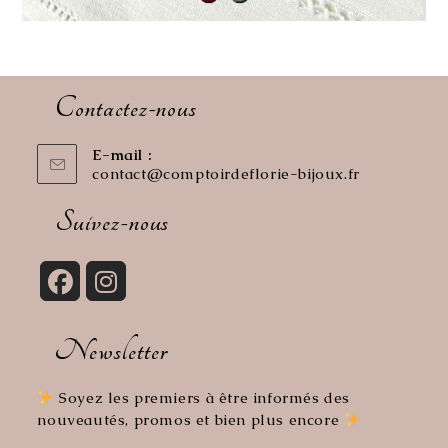
Contactez-nous
E-mail :
contact@comptoirdeflorie-bijoux.fr
S’ouvre
dans
votre
Suivez-nous
application
S’ouvre
S’ouvre
dans
dans
Newsletter
un
un
nouvel
nouvel
onglet
onglet
Soyez les premiers à être informés des
nouveautés, promos et bien plus encore