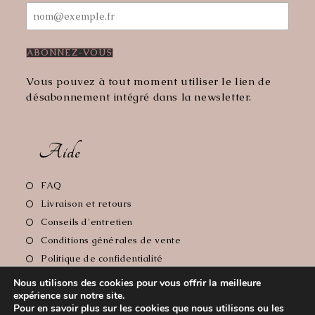
Vous pouvez à tout moment utiliser le lien de
désabonnement intégré dans la newsletter.
Aide
S’ouvre
FAQ
dans
S’ouvre
Livraison et retours
un
dans
S’ouvre
Conseils d'entretien
nouvel
un
dans
S’ouvre
Conditions générales de vente
onglet
nouvel
un
dans
S’ouvre
Politique de confidentialité
onglet
nouvel
un
dans
S’ouvre
Mentions Légales
onglet
Nous utilisons des cookies pour vous offrir la meilleure
nouvel
un
dans
expérience sur notre site.
onglet
nouvel
un
Pour en savoir plus sur les cookies que nous utilisons ou les