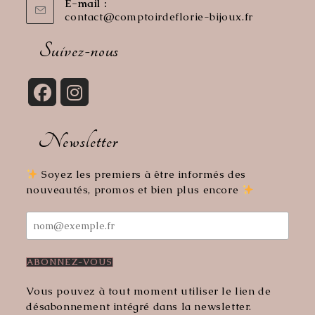
E-mail :
contact@comptoirdeflorie-bijoux.fr
S’ouvre
dans
votre
Suivez-nous
application
S’ouvre
S’ouvre
dans
dans
Newsletter
un
un
nouvel
nouvel
onglet
onglet
Soyez les premiers à être informés des
nouveautés, promos et bien plus encore
Vous pouvez à tout moment utiliser le lien de
désabonnement intégré dans la newsletter.