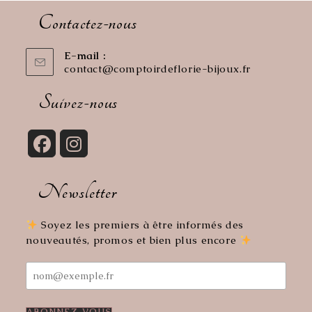
Contactez-nous
E-mail :
contact@comptoirdeflorie-bijoux.fr
S’ouvre
dans
votre
Suivez-nous
application
S’ouvre
S’ouvre
dans
dans
Newsletter
un
un
nouvel
nouvel
onglet
onglet
Soyez les premiers à être informés des
nouveautés, promos et bien plus encore