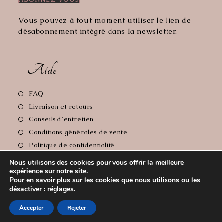
Vous pouvez à tout moment utiliser le lien de
désabonnement intégré dans la newsletter.
Aide
S’ouvre
FAQ
dans
S’ouvre
Livraison et retours
un
dans
S’ouvre
Conseils d'entretien
nouvel
un
dans
S’ouvre
Conditions générales de vente
onglet
nouvel
un
dans
S’ouvre
Politique de confidentialité
onglet
nouvel
un
dans
S’ouvre
Mentions Légales
onglet
Nous utilisons des cookies pour vous offrir la meilleure
nouvel
un
dans
expérience sur notre site.
onglet
nouvel
un
Pour en savoir plus sur les cookies que nous utilisons ou les
onglet
nouvel
désactiver :
réglages
.
Copyright 2026 - Le Comptoir de Florie // Crédit photos:
onglet
Accepter
Rejeter
Cyrille Soulas