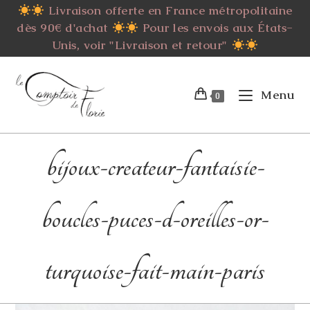
Skip
Livraison offerte en France métropolitaine
to
dès 90€ d'achat
Pour les envois aux États-
content
Unis, voir "Livraison et retour"
Menu
0
bijoux-createur-fantaisie-
boucles-puces-d-oreilles-or-
turquoise-fait-main-paris