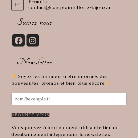
E-mail :
contact@comptoirdeflorie-bijoux.fr
S’ouvre
dans
votre
Suivez-nous
application
S’ouvre
S’ouvre
dans
dans
Newsletter
un
un
nouvel
nouvel
onglet
onglet
Soyez les premiers à être informés des
nouveautés, promos et bien plus encore
Vous pouvez à tout moment utiliser le lien de
désabonnement intégré dans la newsletter.