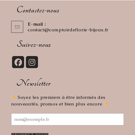
Contactez-nous
E-mail :
contact@comptoirdeflorie-bijoux.fr
S’ouvre
dans
votre
Suivez-nous
application
S’ouvre
S’ouvre
dans
dans
Newsletter
un
un
nouvel
nouvel
onglet
onglet
Soyez les premiers à être informés des
nouveautés, promos et bien plus encore