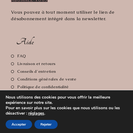
Vous pouvez à tout moment utiliser le lien de
désabonnement intégré dans la newsletter.
Aide
S’ouvre
FAQ
dans
S’ouvre
Livraison et retours
un
dans
S’ouvre
Conseils d'entretien
nouvel
un
dans
S’ouvre
Conditions générales de vente
onglet
nouvel
un
dans
S’ouvre
Politique de confidentialité
onglet
nouvel
un
dans
S’ouvre
Mentions Légales
onglet
Nous utilisons des cookies pour vous offrir la meilleure
nouvel
un
dans
expérience sur notre site.
onglet
nouvel
un
Pour en savoir plus sur les cookies que nous utilisons ou les
onglet
nouvel
désactiver :
réglages
.
Copyright 2026 - Le Comptoir de Florie // Crédit photos:
onglet
Accepter
Rejeter
Cyrille Soulas