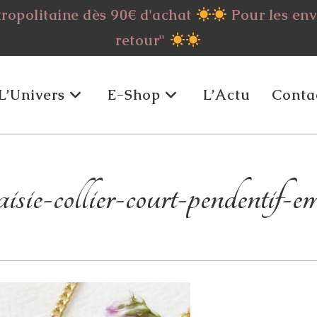
tropolitaine dès 90€ d'achat
Pour les envo
retour"
L’Univers
E-Shop
L’Actu
Conta
isie-collier-court-pendentif-e