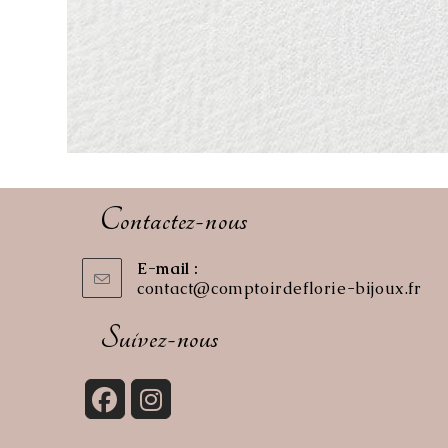
Contactez-nous
E-mail :
contact@comptoirdeflorie-bijoux.fr
S’o
dan
vot
Suivez-nous
app
S’ouvre
S’ouvre