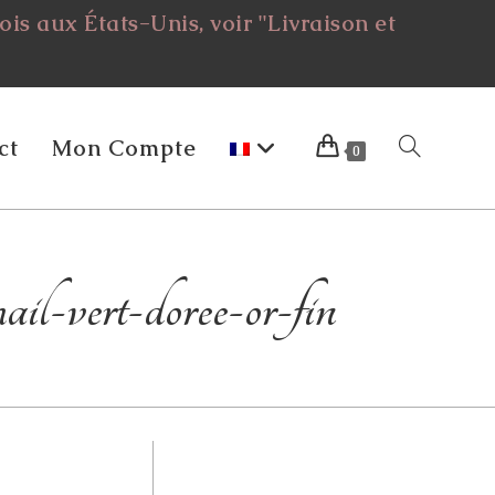
is aux États-Unis, voir "Livraison et
ct
Mon Compte
Toggle
0
Website
mail-vert-doree-or-fin
Search