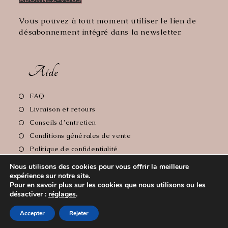
Vous pouvez à tout moment utiliser le lien de
désabonnement intégré dans la newsletter.
Aide
S’ouvre
FAQ
dans
S’ouvre
Livraison et retours
un
dans
S’ouvre
Conseils d'entretien
nouvel
un
dans
S’ouvre
Conditions générales de vente
onglet
nouvel
un
dans
S’ouvre
Politique de confidentialité
onglet
nouvel
un
dans
S’ouvre
Mentions Légales
onglet
Nous utilisons des cookies pour vous offrir la meilleure
nouvel
un
dans
expérience sur notre site.
onglet
nouvel
un
Pour en savoir plus sur les cookies que nous utilisons ou les
onglet
nouvel
désactiver :
réglages
.
Copyright 2026 - Le Comptoir de Florie // Crédit photos:
onglet
Accepter
Rejeter
Cyrille Soulas