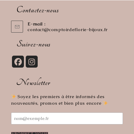
Contactez-nous
E-mail :
contact@comptoirdeflorie-bijoux.fr
S’ouvre
dans
votre
Suivez-nous
application
S’ouvre
S’ouvre
dans
dans
Newsletter
un
un
nouvel
nouvel
onglet
onglet
Soyez les premiers à être informés des
nouveautés, promos et bien plus encore