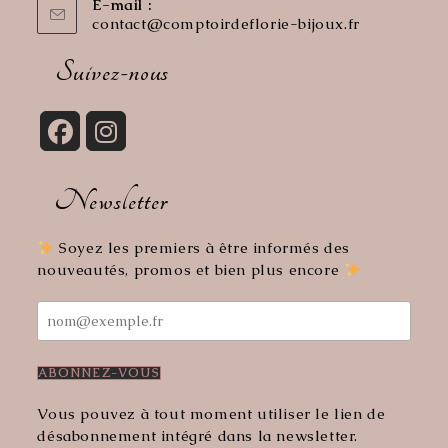
E-mail :
contact@comptoirdeflorie-bijoux.fr
S’ouvre
dans
votre
Suivez-nous
application
S’ouvre
S’ouvre
dans
dans
Newsletter
un
un
nouvel
nouvel
onglet
onglet
Soyez les premiers à être informés des
nouveautés, promos et bien plus encore
Vous pouvez à tout moment utiliser le lien de
désabonnement intégré dans la newsletter.