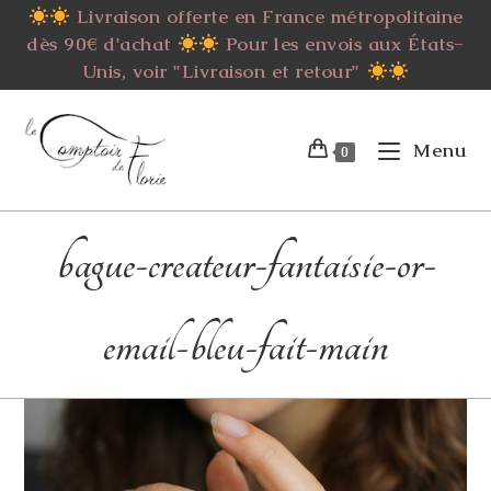
Skip
Livraison offerte en France métropolitaine
to
dès 90€ d'achat
Pour les envois aux États-
content
Unis, voir "Livraison et retour"
Menu
0
bague-createur-fantaisie-or-
email-bleu-fait-main