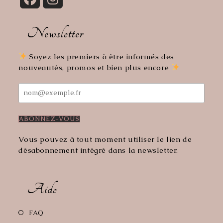
S’ouvre
S’ouvre
dans
dans
Newsletter
un
un
nouvel
nouvel
onglet
onglet
Soyez les premiers à être informés des
nouveautés, promos et bien plus encore
Vous pouvez à tout moment utiliser le lien de
désabonnement intégré dans la newsletter.
Aide
S’ouvre
FAQ
dans