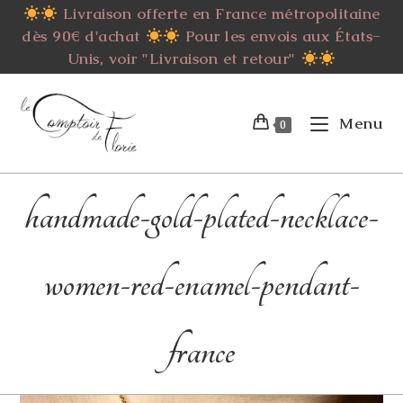
Skip
Livraison offerte en France métropolitaine
to
dès 90€ d'achat
Pour les envois aux États-
content
Unis, voir "Livraison et retour"
Menu
0
handmade-gold-plated-necklace-
women-red-enamel-pendant-
france