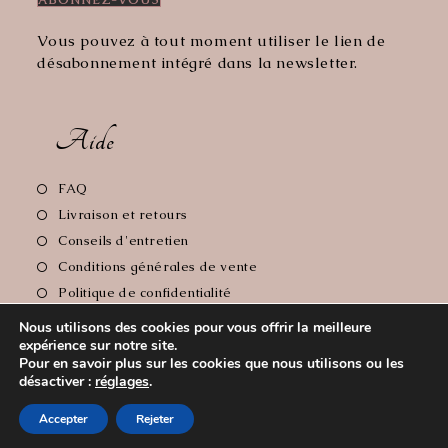
Vous pouvez à tout moment utiliser le lien de
désabonnement intégré dans la newsletter.
Aide
S’ouvre
FAQ
dans
S’ouvre
Livraison et retours
un
dans
S’ouvre
Conseils d'entretien
nouvel
un
dans
S’ouvre
Conditions générales de vente
onglet
nouvel
un
dans
S’ouvre
Politique de confidentialité
onglet
nouvel
un
dans
S’ouvre
Mentions Légales
onglet
Nous utilisons des cookies pour vous offrir la meilleure
nouvel
un
dans
expérience sur notre site.
onglet
nouvel
un
Pour en savoir plus sur les cookies que nous utilisons ou les
onglet
nouvel
désactiver :
réglages
.
Copyright 2026 - Le Comptoir de Florie // Crédit photos:
onglet
Accepter
Rejeter
Cyrille Soulas