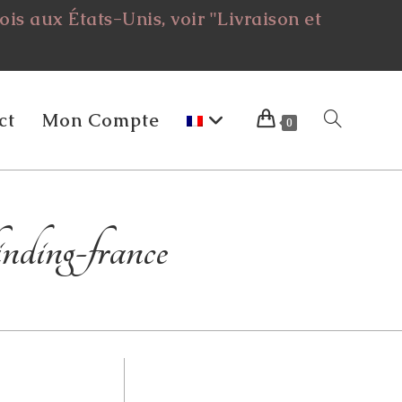
is aux États-Unis, voir "Livraison et
ct
Mon Compte
Toggle
0
Website
nding-france
Search