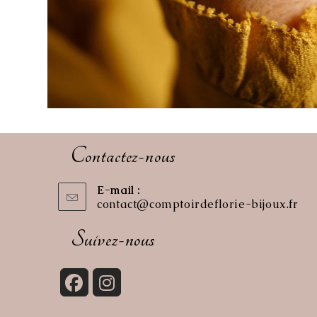
Contactez-nous
E-mail :
contact@comptoirdeflorie-bijoux.fr
S’o
dan
vot
Suivez-nous
app
S’ouvre
S’ouvre