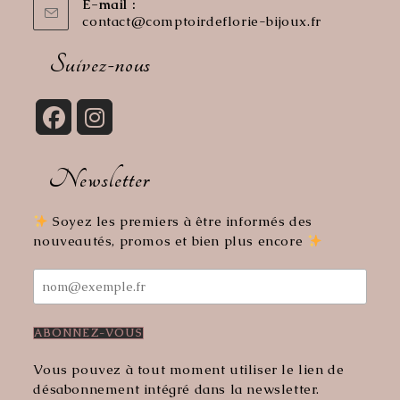
E-mail :
contact@comptoirdeflorie-bijoux.fr
S’ouvre
dans
votre
Suivez-nous
application
S’ouvre
S’ouvre
dans
dans
Newsletter
un
un
nouvel
nouvel
onglet
onglet
Soyez les premiers à être informés des
nouveautés, promos et bien plus encore
Vous pouvez à tout moment utiliser le lien de
désabonnement intégré dans la newsletter.