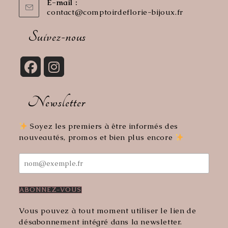
E-mail :
contact@comptoirdeflorie-bijoux.fr
S’ouvre
dans
votre
Suivez-nous
application
S’ouvre
S’ouvre
dans
dans
Newsletter
un
un
nouvel
nouvel
onglet
onglet
Soyez les premiers à être informés des
nouveautés, promos et bien plus encore
Vous pouvez à tout moment utiliser le lien de
désabonnement intégré dans la newsletter.