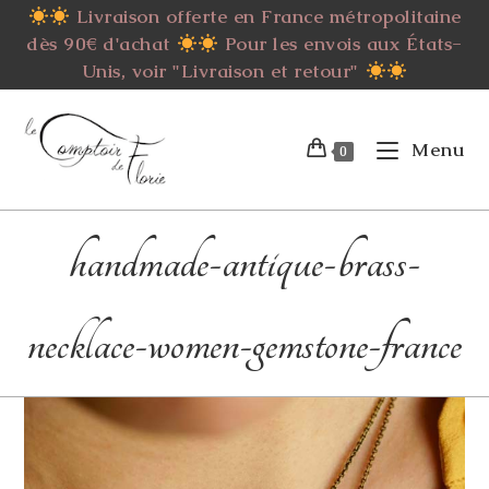
Skip
Livraison offerte en France métropolitaine
to
dès 90€ d'achat
Pour les envois aux États-
content
Unis, voir "Livraison et retour"
Menu
0
handmade-antique-brass-
necklace-women-gemstone-france