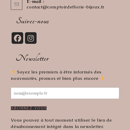
E-mail :
contact@comptoirdeflorie-bijoux.fr
S’ouvre
dans
votre
Suivez-nous
application
S’ouvre
S’ouvre
dans
dans
Newsletter
un
un
nouvel
nouvel
onglet
onglet
Soyez les premiers à être informés des
nouveautés, promos et bien plus encore
Vous pouvez à tout moment utiliser le lien de
désabonnement intégré dans la newsletter.