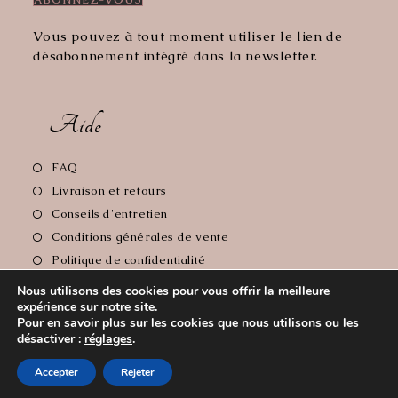
Vous pouvez à tout moment utiliser le lien de
désabonnement intégré dans la newsletter.
Aide
S’ouvre
FAQ
dans
S’ouvre
Livraison et retours
un
dans
S’ouvre
Conseils d'entretien
nouvel
un
dans
S’ouvre
Conditions générales de vente
onglet
nouvel
un
dans
S’ouvre
Politique de confidentialité
onglet
nouvel
un
dans
S’ouvre
Mentions Légales
onglet
Nous utilisons des cookies pour vous offrir la meilleure
nouvel
un
dans
expérience sur notre site.
onglet
nouvel
un
Pour en savoir plus sur les cookies que nous utilisons ou les
onglet
nouvel
désactiver :
réglages
.
Copyright 2026 - Le Comptoir de Florie // Crédit photos:
onglet
Accepter
Rejeter
Cyrille Soulas