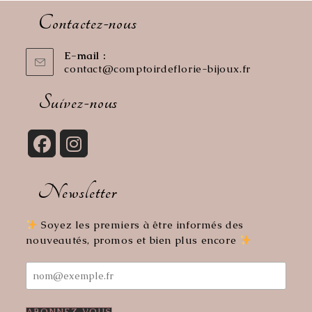
Contactez-nous
E-mail :
contact@comptoirdeflorie-bijoux.fr
S’ouvre
dans
votre
Suivez-nous
application
S’ouvre
S’ouvre
dans
dans
Newsletter
un
un
nouvel
nouvel
onglet
onglet
Soyez les premiers à être informés des
nouveautés, promos et bien plus encore