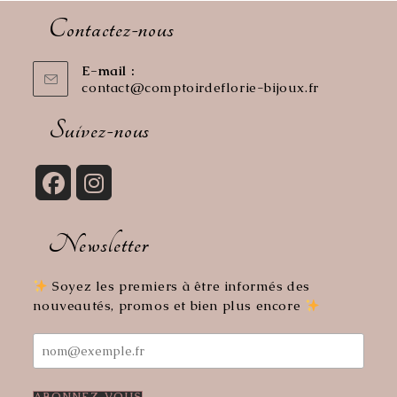
Contactez-nous
E-mail :
contact@comptoirdeflorie-bijoux.fr
S’ouvre
dans
votre
Suivez-nous
application
S’ouvre
S’ouvre
dans
dans
Newsletter
un
un
nouvel
nouvel
onglet
onglet
Soyez les premiers à être informés des
nouveautés, promos et bien plus encore