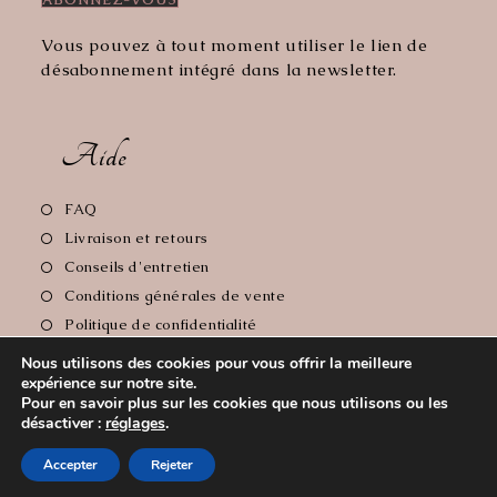
Vous pouvez à tout moment utiliser le lien de
désabonnement intégré dans la newsletter.
Aide
S’ouvre
FAQ
dans
S’ouvre
Livraison et retours
un
dans
S’ouvre
Conseils d'entretien
nouvel
un
dans
S’ouvre
Conditions générales de vente
onglet
nouvel
un
dans
S’ouvre
Politique de confidentialité
onglet
nouvel
un
dans
S’ouvre
Mentions Légales
onglet
Nous utilisons des cookies pour vous offrir la meilleure
nouvel
un
dans
expérience sur notre site.
onglet
nouvel
un
Pour en savoir plus sur les cookies que nous utilisons ou les
onglet
nouvel
désactiver :
réglages
.
Copyright 2026 - Le Comptoir de Florie // Crédit photos:
onglet
Accepter
Rejeter
Cyrille Soulas