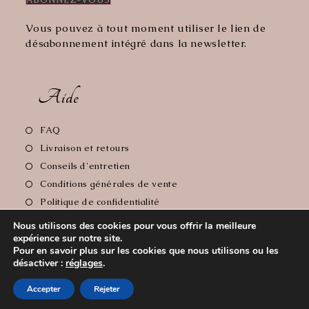
Vous pouvez à tout moment utiliser le lien de
désabonnement intégré dans la newsletter.
Aide
S’ouvre
FAQ
dans
S’ouvre
Livraison et retours
un
dans
S’ouvre
Conseils d'entretien
nouvel
un
dans
S’ouvre
Conditions générales de vente
onglet
nouvel
un
dans
S’ouvre
Politique de confidentialité
onglet
nouvel
un
dans
S’ouvre
Mentions Légales
onglet
Nous utilisons des cookies pour vous offrir la meilleure
nouvel
un
dans
expérience sur notre site.
onglet
nouvel
un
Pour en savoir plus sur les cookies que nous utilisons ou les
onglet
nouvel
désactiver :
réglages
.
Copyright 2026 - Le Comptoir de Florie // Crédit photos:
onglet
Accepter
Rejeter
Cyrille Soulas