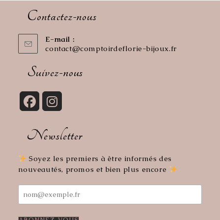
Contactez-nous
E-mail :
contact@comptoirdeflorie-bijoux.fr
S’ouvre
dans
votre
Suivez-nous
application
S’ouvre
S’ouvre
dans
dans
Newsletter
un
un
nouvel
nouvel
onglet
onglet
Soyez les premiers à être informés des
nouveautés, promos et bien plus encore